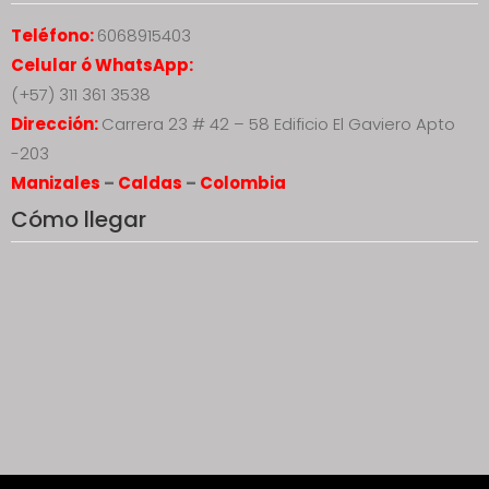
Teléfono:
6068915403
Celular ó WhatsApp:
(+57) 311 361 3538
Dirección:
Carrera 23 # 42 – 58 Edificio El Gaviero Apto
-203
Manizales
–
Caldas
–
Colombia
Cómo llegar