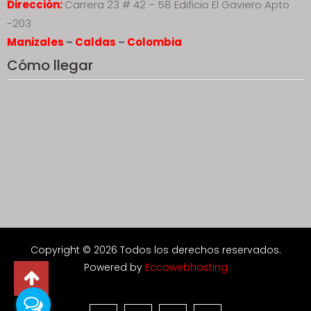
Dirección:
Carrera 23 # 42 – 58 Edificio El Gaviero Apto
-203
Manizales
–
Caldas
–
Colombia
Cómo llegar
Copyright © 2026 Todos los derechos reservados.
Powered by
Eccowebhosting