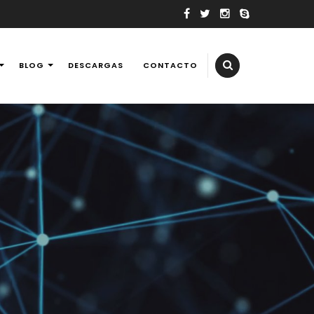
BLOG
DESCARGAS
CONTACTO
elevisores, tv, reballing laptops y consolas de videojuegos,