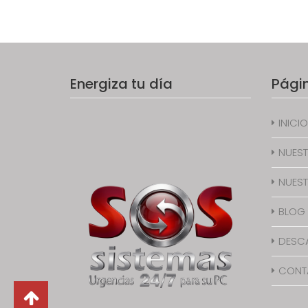
Energiza tu día
Pági
INICIO
NUEST
NUEST
BLOG
DESC
CONT