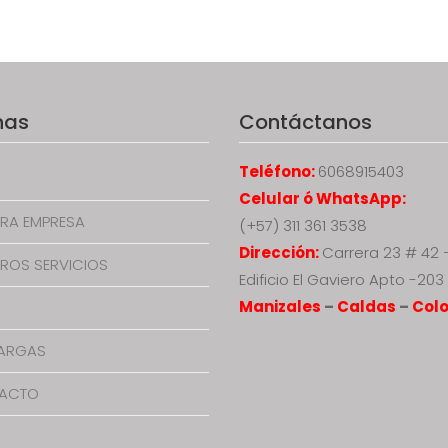
nas
Contáctanos
Teléfono:
6068915403
Celular ó WhatsApp:
RA EMPRESA
(+57) 311 361 3538
Dirección:
Carrera 23 # 42 
ROS SERVICIOS
Edificio El Gaviero Apto -203
Manizales
–
Caldas
–
Col
ARGAS
ACTO