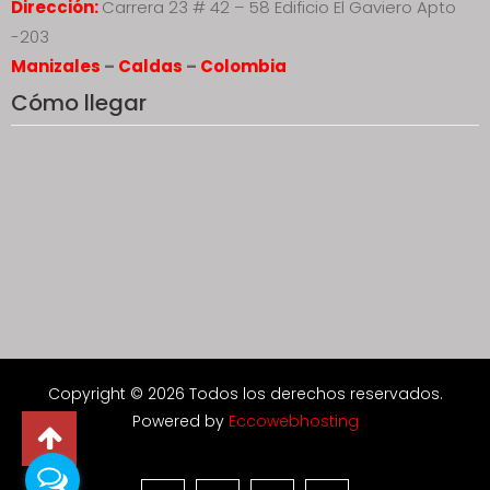
Dirección:
Carrera 23 # 42 – 58 Edificio El Gaviero Apto
-203
Manizales
–
Caldas
–
Colombia
Cómo llegar
Copyright © 2026 Todos los derechos reservados.
Powered by
Eccowebhosting