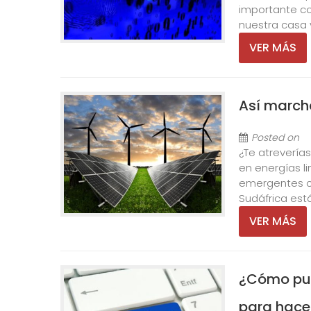
importante co
nuestra casa y
VER MÁS
Así marcha
Posted on
¿Te atrevería
en energías li
emergentes co
Sudáfrica estás
VER MÁS
¿Cómo pue
para hace