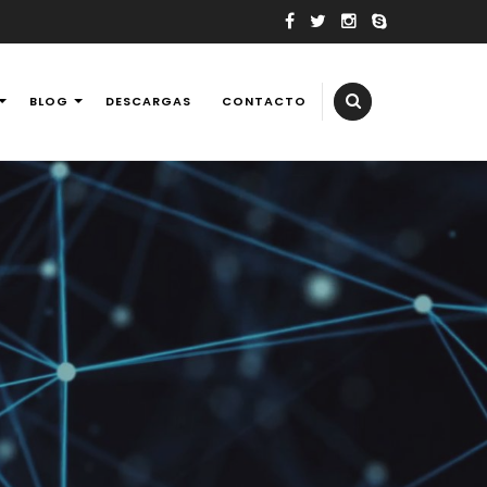
BLOG
DESCARGAS
CONTACTO
elevisores, tv, reballing laptops y consolas de videojuegos,