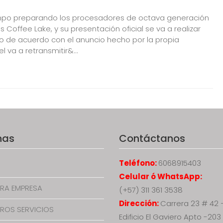
iempo preparando los procesadores de octava generación
 Coffee Lake, y su presentación oficial se va a realizar
to de acuerdo con el anuncio hecho por la propia
l va a retransmitir&...
nas
Contáctanos
Teléfono:
6068915403
Celular ó WhatsApp:
RA EMPRESA
(+57) 311 361 3538
Dirección:
Carrera 23 # 42 
ROS SERVICIOS
Edificio El Gaviero Apto -203