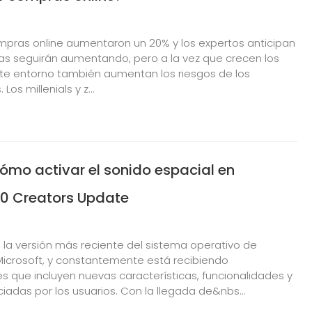
ompras online aumentaron un 20% y los expertos anticipan
ras seguirán aumentando, pero a la vez que crecen los
ste entorno también aumentan los riesgos de los
os millenials y z...
ómo activar el sonido espacial en
0 Creators Update
 la versión más reciente del sistema operativo de
 Microsoft, y constantemente está recibiendo
es que incluyen nuevas características, funcionalidades y
iadas por los usuarios. Con la llegada de&nbs...