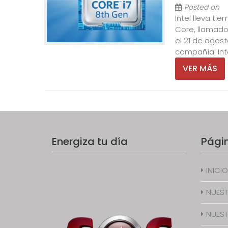
Posted on
Intel lleva t
Core, llamados
el 21 de agos
compañía. Inte
VER MÁS
Energiza tu día
Pági
INICIO
NUEST
NUEST