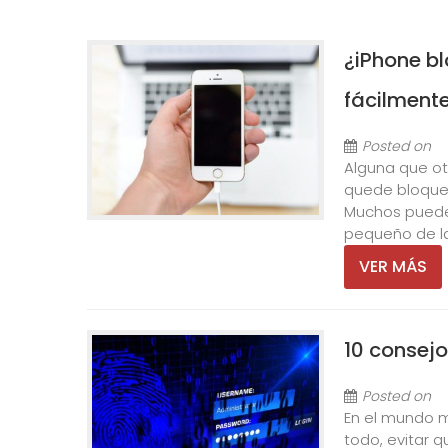
¿iPhone b
fácilment
Posted on
Alguna que ot
quede bloquea
Muchos pueden
pequeño de la
VER MÁS
10 consejo
Posted on
En el mundo m
todo, evitar q