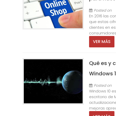
Posted on
En 2016 las c
que estas cif
clientes en e
consumidores. L
VER MÁS
Qué es y c
Windows 1
Posted on
Windows 10 es
escritorio de
actualizacion
mejoras aprec