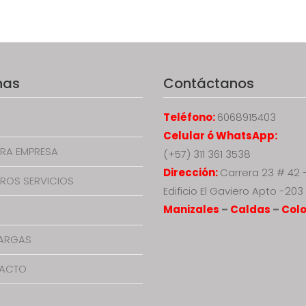
nas
Contáctanos
Teléfono:
6068915403
Celular ó WhatsApp:
RA EMPRESA
(+57) 311 361 3538
Dirección:
Carrera 23 # 42 
ROS SERVICIOS
Edificio El Gaviero Apto -203
Manizales
–
Caldas
–
Col
ARGAS
ACTO