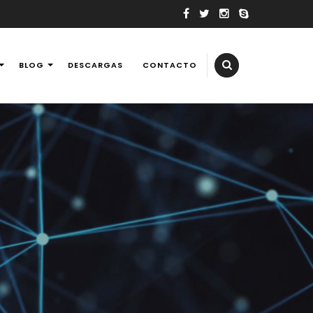
BLOG
DESCARGAS
CONTACTO
elevisores, tv, reballing laptops y consolas de videojuegos,