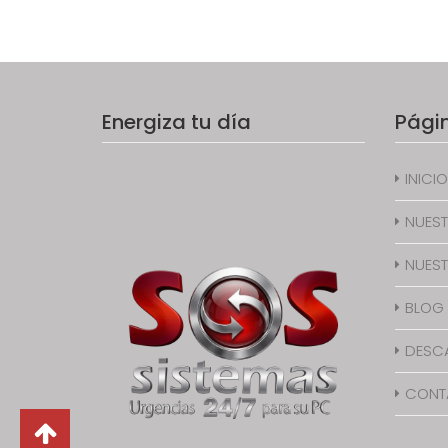
Energiza tu día
Pági
INICIO
NUEST
NUEST
BLOG
DESC
CONT