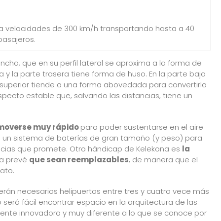
 a velocidades de 300 km/h transportando hasta a 40
pasajeros.
ncha, que en su perfil lateral se aproxima a la forma de
y la parte trasera tiene forma de huso. En la parte baja
 superior tiende a una forma abovedada para convertirla
specto estable que, salvando las distancias, tiene un
moverse muy rápido
para poder sustentarse en el aire
 un sistema de baterías de gran tamaño (y peso) para
tancias que promete. Otro hándicap de Kelekona es
la
sa prevé
que sean reemplazables
, de manera que el
ato.
serán necesarios helipuertos entre tres y cuatro vece más
será fácil encontrar espacio en la arquitectura de las
nte innovadora y muy diferente a lo que se conoce por