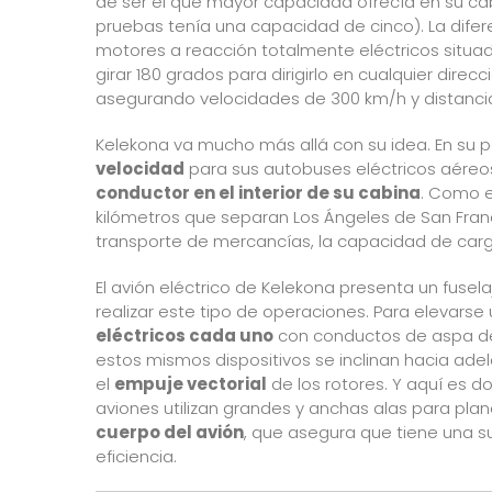
de ser el que mayor capacidad ofrecía en su ca
pruebas
tenía una capacidad de cinco). La difer
motores a reacción totalmente eléctricos situa
girar 180 grados para dirigirlo en cualquier dire
asegurando velocidades de 300 km/h y distancias
Kelekona va mucho más allá con su idea.
En su 
velocidad
para sus autobuses eléctricos aéreo
conductor en el interior de su cabina
. Como e
kilómetros que separan Los Ángeles de San Fran
transporte de mercancías, la capacidad de car
El avión eléctrico de Kelekona presenta un fusel
realizar este tipo de operaciones. Para elevarse u
eléctricos cada uno
con conductos de aspa de 
estos mismos dispositivos se inclinan hacia adel
el
empuje vectorial
de los rotores. Y aquí es d
aviones utilizan grandes y anchas alas para pla
cuerpo del avión
, que asegura que tiene una su
eficiencia.