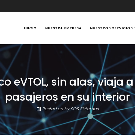
INICIO
NUESTRA EMPRESA
NUESTROS SERVICIOS
y Portátiles 24 horas en Manizales, Caldas, Colombia, reparación t
ico eVTOL, sin alas, viaja
pasajeros en su interior
Posted on
by
SOS Sistemas