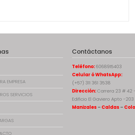
nas
Contáctanos
Teléfono:
6068915403
Celular ó WhatsApp:
RA EMPRESA
(+57) 311 361 3538
Dirección:
Carrera 23 # 42 
ROS SERVICIOS
Edificio El Gaviero Apto -203
Manizales
–
Caldas
–
Col
ARGAS
ACTO