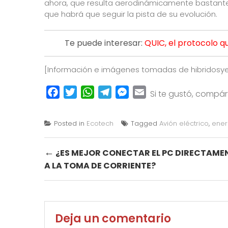
ahora, que resulta aerodinámicamente bastant
que habrá que seguir la pista de su evolución.
Te puede interesar:
QUIC, el protocolo q
[Información e imágenes tomadas de
hibridosy
Facebook
Twitter
WhatsApp
Telegram
Messenger
Email
Si te gustó, compá
Posted in
Ecotech
Tagged
Avión eléctrico
,
ener
Post
←
¿ES MEJOR CONECTAR EL PC DIRECTAME
A LA TOMA DE CORRIENTE?
navigation
Deja un comentario