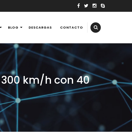
BLOG
DESCARGAS
CONTACTO
elevisores, tv, reballing laptops y consolas de videojuegos,
 a 300 km/h con 40