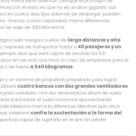
bina, hasta siete asientos (aunque
el prototipo de
encia con el resto es que no es un dron gigante. Sus
dos en cuatro alas fijas además de despegar, pueden
cción. Gracias a esta capacidad, marca diferencias
 de viaje de 300 kilómetros.
página web
asegura vuelos de
larga distancia y alta
s, capaces de transportar hasta a
40 pasajeros y un
jemplo dice que será capaz de recorrer los 531
cisco en tan solo una hora. En caso de emplearse para el
ga s de hasta
4.540 kilogramos
.
aje y un sistema de propulsión preparado para lograr
tilizará
cuatro bancos con dos grandes ventiladores
paso variables. Una vez alcanzada la altura de vuelo,
ante para iniciar el vuelo horizontal aprovechando
onde Kelekona marca la diferencia. Mientras que otros
near, Kelekona
confía la sustentación a la forma del
perficie capaz de sujetarlo en el aire sin perder