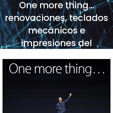
One more thing…
renovaciones, teclados
mecánicos e
impresiones del
MacBook Pro de 16
pulgadas
Posted on
by
SOS Sistemas