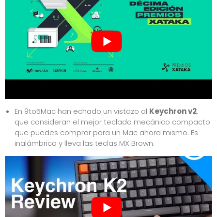
En 9to5Mac han echado un vistazo al
Keychron v2
,
que consideran el mejor teclado mecánico compacto
que puedes comprar para un Mac ahora mismo. Es
inalámbrico y lleva las teclas MX Brown: