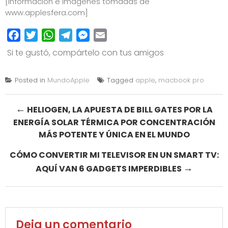
[Información e imágenes tomadas de
www.applesfera.com
]
Facebook
Twitter
WhatsApp
Telegram
Messenger
Email
Si te gustó, compártelo con tus amigos
Posted in
MundoApple
Tagged
apple
,
macbook pro
Post
←
HELIOGEN, LA APUESTA DE BILL GATES POR LA
ENERGÍA SOLAR TÉRMICA POR CONCENTRACIÓN
navigation
MÁS POTENTE Y ÚNICA EN EL MUNDO
CÓMO CONVERTIR MI TELEVISOR EN UN SMART TV:
→
AQUÍ VAN 6 GADGETS IMPERDIBLES
Deja un comentario