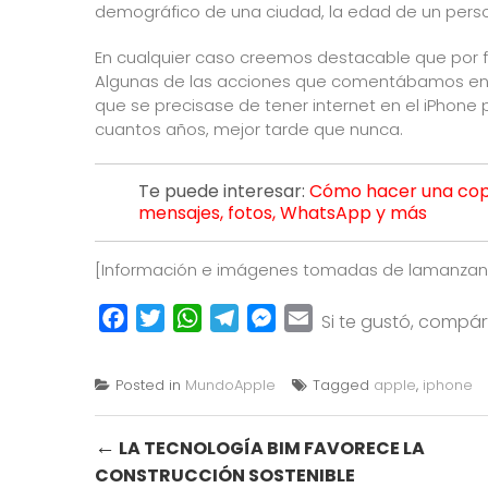
demográfico de una ciudad, la edad de un perso
En cualquier caso creemos destacable que por fin
Algunas de las acciones que comentábamos en 
que se precisase de tener internet en el iPhone
cuantos años, mejor tarde que nunca.
Te puede interesar:
Cómo hacer una copi
mensajes, fotos, WhatsApp y más
[Información e imágenes tomadas de
lamanzan
Facebook
Twitter
WhatsApp
Telegram
Messenger
Email
Si te gustó, compá
Posted in
MundoApple
Tagged
apple
,
iphone
Post
←
LA TECNOLOGÍA BIM FAVORECE LA
CONSTRUCCIÓN SOSTENIBLE