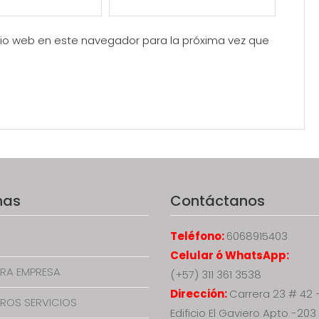
itio web en este navegador para la próxima vez que
nas
Contáctanos
Teléfono:
6068915403
Celular ó WhatsApp:
RA EMPRESA
(+57) 311 361 3538
Dirección:
Carrera 23 # 42 
ROS SERVICIOS
Edificio El Gaviero Apto -203