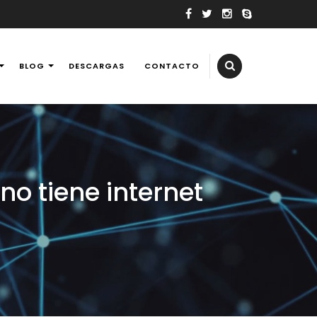
BLOG
DESCARGAS
CONTACTO
elevisores, tv, reballing laptops y consolas de videojuegos,
no tiene internet