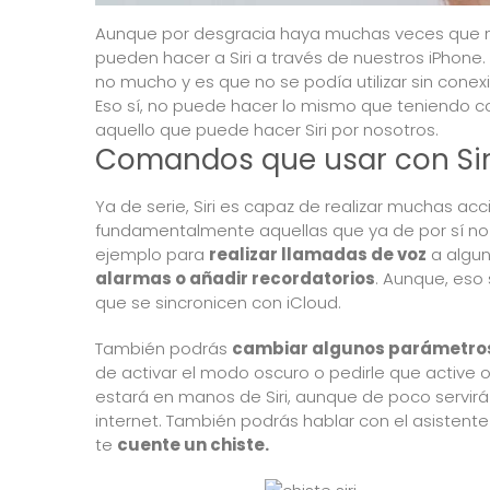
Aunque por desgracia haya muchas veces que n
pueden hacer a Siri
a través de nuestros iPhone.
no mucho y es que no se podía utilizar sin cone
Eso sí, no puede hacer lo mismo que teniendo c
aquello que puede hacer Siri por nosotros.
Comandos que usar con Siri
Ya de serie, Siri es capaz de realizar muchas acc
fundamentalmente aquellas que ya de por sí no r
ejemplo para
realizar llamadas de voz
a algun
alarmas o añadir recordatorios
. Aunque, eso 
que se sincronicen con iCloud.
También podrás
cambiar algunos parámetros
de activar el modo oscuro o pedirle que active o
estará en manos de Siri, aunque de poco servirá 
internet. También podrás hablar con el asisten
te
cuente un chiste.