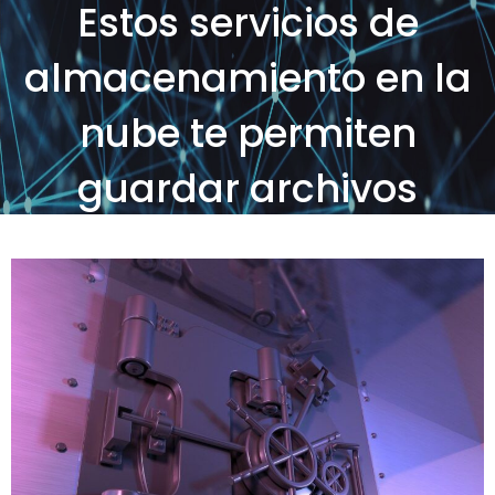
Estos servicios de
almacenamiento en la
nube te permiten
guardar archivos
cifrados con la máxima
seguridad
Posted on
by
SOS Sistemas