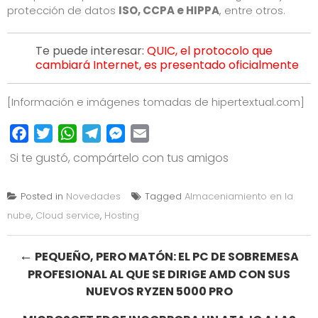
protección de datos
ISO, CCPA e HIPPA
, entre otros.
Te puede interesar:
QUIC, el protocolo que
cambiará Internet, es presentado oficialmente
[Información e imágenes tomadas de
hipertextual.com
]
Facebook
Twitter
WhatsApp
Telegram
Messenger
Email
Si te gustó, compártelo con tus amigos
Posted in
Novedades
Tagged
Almaceniamiento en la
nube
,
Cloud service
,
Hosting
Post
←
PEQUEÑO, PERO MATÓN: EL PC DE SOBREMESA
PROFESIONAL AL QUE SE DIRIGE AMD CON SUS
navigation
NUEVOS RYZEN 5000 PRO