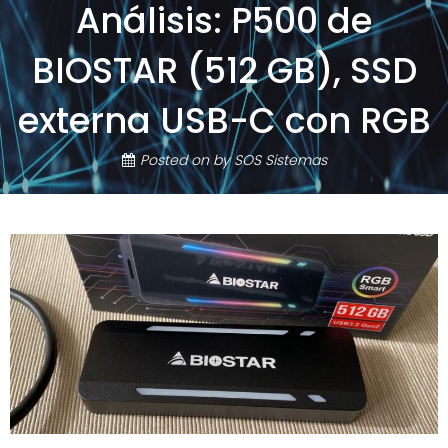
Análisis: P500 de
BIOSTAR (512 GB), SSD
externa USB-C con RGB
Posted on
by
SOS Sistemas