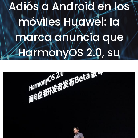
Adiós a Android en los
móviles Huawei: la
marca anuncia que
HarmonyOS 2.0, su
sistema operativo, llega
a finales de año
Posted on
by
SOS Sistemas