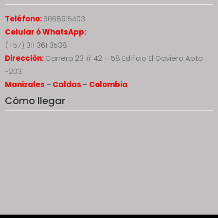
Teléfono:
6068915403
Celular ó WhatsApp:
(+57) 311 361 3538
Dirección:
Carrera 23 # 42 – 58 Edificio El Gaviero Apto
-203
Manizales
–
Caldas
–
Colombia
Cómo llegar