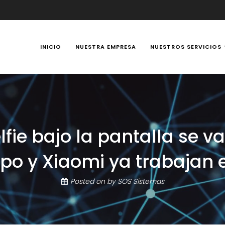
INICIO
NUESTRA EMPRESA
NUESTROS SERVICIOS
y Portátiles 24 horas en Manizales, Caldas, Colombia, reparación t
fie bajo la pantalla se va
o y Xiaomi ya trabajan e
Posted on
by
SOS Sistemas