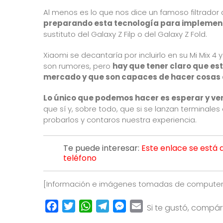
Al menos es lo que nos dice un famoso filtrador 
preparando esta tecnología para implementa
sustituto del Galaxy Z Filp o del Galaxy Z Fold.
Xiaomi se decantaría por incluirlo en su Mi Mix 4
son rumores, pero
hay que tener claro que es
mercado y que son capaces de hacer cosas d
Lo único que podemos hacer es esperar y ver
que sí y, sobre todo, que si se lanzan terminale
probarlos y contaros nuestra experiencia.
Te puede interesar:
Este enlace se está 
teléfono
[Información e imágenes tomadas de
compute
Facebook
Twitter
WhatsApp
Telegram
Messenger
Email
Si te gustó, compá