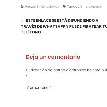
Posted in
Novedades
Tagged
Smartphones
Post
←
ESTE ENLACE SE ESTÁ DIFUNDIENDO A
TRAVÉS DE WHATSAPP Y PUEDE PIRATEAR T
navigation
TELÉFONO
Deja un comentario
Tu dirección de correo electrónico no será pu
*
Comentario
*