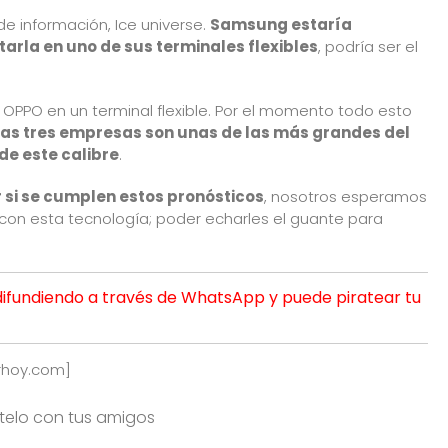
de información, Ice universe.
Samsung estaría
rla en uno de sus terminales flexibles
, podría ser el
 y OPPO en
un terminal flexible
. Por el momento todo esto
tas tres empresas son unas de las más grandes del
e este calibre
.
 si se cumplen estos pronósticos
, nosotros esperamos
s con esta tecnología; poder echarles el guante para
difundiendo a través de WhatsApp y puede piratear tu
rhoy.com
]
rtelo con tus amigos