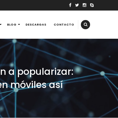
BLOG
DESCARGAS
CONTACTO
elevisores, tv, reballing laptops y consolas de videojuegos,
n a popularizar:
n móviles así