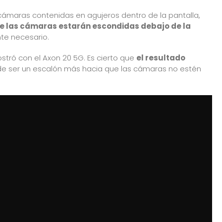
ámaras contenidas en agujeros dentro de la pantalla,
que las cámaras estarán escondidas debajo de la
te necesario.
ostró con el Axon 20 5G. Es cierto que
el resultado
 de ser un escalón más hacia que las cámaras no estén