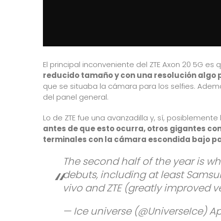
El principal inconveniente del
ZTE Axon 20 5G
es 
reducido tamaño y con una resolución algo 
que se situaba la cámara para los selfies. Adem
del panel general.
Lo de ZTE fue una avanzadilla y, sí, posiblement
antes de que esto ocurra, otros gigantes c
terminales con la cámara escondida bajo p
The second half of the year is w
debuts, including at least Samsun
vivo and ZTE (greatly improved v
— Ice universe (@UniverseIce)
Ap