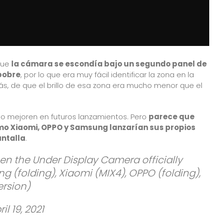
que
la cámara se escondía bajo un segundo panel de
pobre
, por lo que era muy fácil identificar la zona en la
ás, de que el brillo de esa zona era mucho menor que el
e lo mejoren en futuros lanzamientos. Pero
parece que
omo Xiaomi, OPPO y Samsung lanzarían sus propios
antalla
.
hen the Under Display Camera officially
g (folding), Xiaomi (MIX4), OPPO (folding),
ersion)
ril 19, 2021