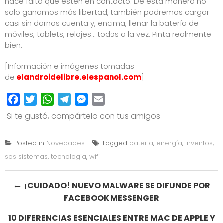
hace falta que estén en contacto. De esta manera no
solo ganamos más libertad, también podremos cargar
casi sin darnos cuenta y, encima, llenar la batería de
móviles, tablets, relojes… todos a la vez. Pinta realmente
bien.
[Información e imágenes tomadas
de
elandroidelibre.elespanol.com
]
Facebook
Twitter
WhatsApp
Telegram
Messenger
Email
Si te gustó, compártelo con tus amigos
Posted in
Novedades
Tagged
bateria
,
energía
,
inventos
,
sos sistemas
,
tecnologia
,
wifi
Post
←
¡CUIDADO! NUEVO MALWARE SE DIFUNDE POR
FACEBOOK MESSENGER
navigation
10 DIFERENCIAS ESENCIALES ENTRE MAC DE APPLE Y