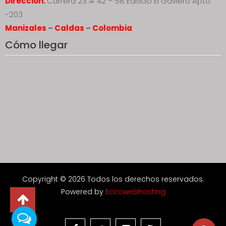
Dirección:
Carrera 23 # 42 – 58 Edificio El Gaviero Apto
-203
Manizales
–
Caldas
–
Colombia
Cómo llegar
Copyright © 2026 Todos los derechos reservados.
Powered by
Eccowebhosting