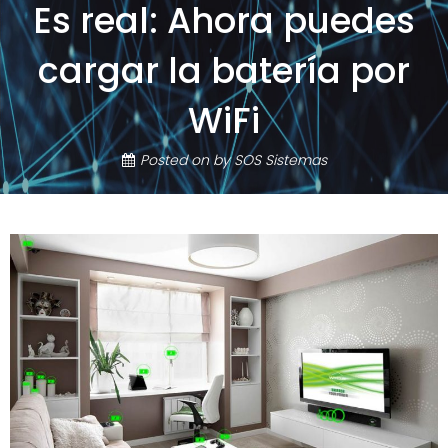
Es real: Ahora puedes
cargar la batería por
WiFi
Posted on
by
SOS Sistemas