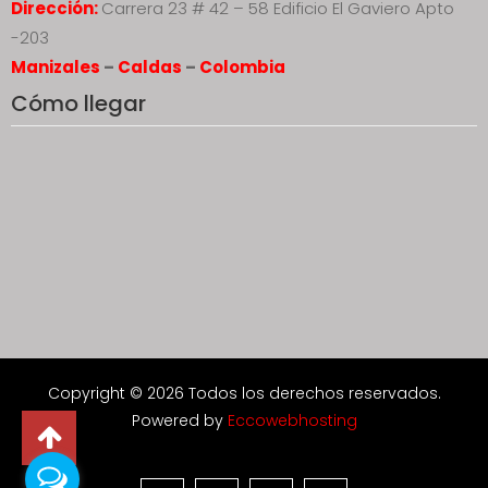
Dirección:
Carrera 23 # 42 – 58 Edificio El Gaviero Apto
-203
Manizales
–
Caldas
–
Colombia
Cómo llegar
Copyright © 2026 Todos los derechos reservados.
Powered by
Eccowebhosting