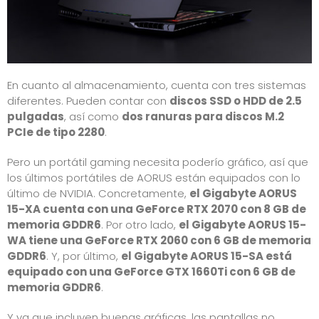
En cuanto al almacenamiento, cuenta con tres sistemas
diferentes. Pueden contar con
discos SSD o HDD de 2.5
pulgadas
, así como
dos ranuras para discos M.2
PCIe de tipo 2280
.
Pero un portátil gaming necesita poderío gráfico, así que
los últimos portátiles de AORUS están equipados con lo
último de NVIDIA. Concretamente,
el Gigabyte AORUS
15-XA cuenta con una GeForce RTX 2070 con 8 GB de
memoria GDDR6
. Por otro lado,
el Gigabyte AORUS 15-
WA tiene una GeForce RTX 2060 con 6 GB de memoria
GDDR6
. Y, por último,
el Gigabyte AORUS 15-SA está
equipado con una GeForce GTX 1660Ti con 6 GB de
memoria GDDR6
.
Y ya que incluyen buenas gráficas, las pantallas no