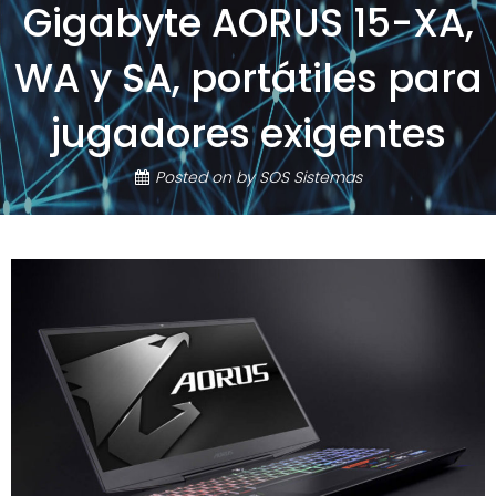
Gigabyte AORUS 15-XA,
WA y SA, portátiles para
jugadores exigentes
Posted on
by
SOS Sistemas