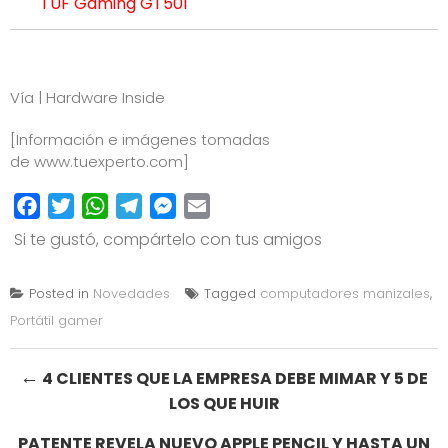
TUF Gaming GT501
Vía |
Hardware Inside
[Información e imágenes tomadas
de
www.tuexperto.com
]
Facebook
Twitter
WhatsApp
Telegram
Messenger
Email
Si te gustó, compártelo con tus amigos
Posted in
Novedades
Tagged
computadores manizales
,
Portátil gamer
Post
←
4 CLIENTES QUE LA EMPRESA DEBE MIMAR Y 5 DE
LOS QUE HUIR
navigation
PATENTE REVELA NUEVO APPLE PENCIL Y HASTA UN