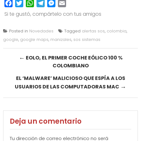
Facebook
Twitter
WhatsApp
Telegram
Messenger
Email
Si te gustó, compártelo con tus amigos
Posted in
Novedades
Tagged
alertas sos
,
colombia
,
google
,
google maps
,
manizales
,
sos sistemas
Post
←
EOLO, EL PRIMER COCHE EÓLICO 100 %
COLOMBIANO
navigation
EL ‘MALWARE’ MALICIOSO QUE ESPÍA A LOS
→
USUARIOS DE LAS COMPUTADORAS MAC
Deja un comentario
Tu dirección de correo electrónico no será