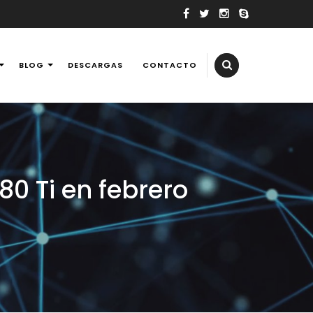
BLOG
DESCARGAS
CONTACTO
elevisores, tv, reballing laptops y consolas de videojuegos,
80 Ti en febrero