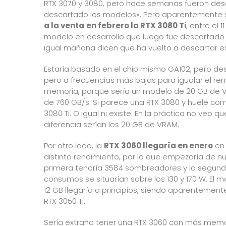
RTX 3070 y 3080, pero hace semanas fueron de
descartado los modelos». Pero aparentemente 
a la venta
en febrero la RTX 3080 Ti
, entre el 
modelo en desarrollo que luego fue descartado 
igual mañana dicen que ha vuelto a descartar e
Estaría basado en el chip mismo GA102, pero 
pero a frecuencias más bajas para igualar el rend
memoria, porque sería un modelo de 20 GB de 
de 760 GB/s. Si parece una RTX 3080 y huele c
3080 Ti. O igual ni existe. En la práctica no veo 
diferencia serían los 20 GB de VRAM.
Por otro lado, la
RTX 3060 llegaría en enero
en 
distinto rendimiento, por lo que empezaría de nu
primera tendría 3584 sombreadores y la segunda 
consumos se situarían sobre los 130 y 170 W. El 
12 GB llegaría a principios, siendo aparentement
RTX 3050 Ti.
Sería extraño tener una RTX 3060 con más memor