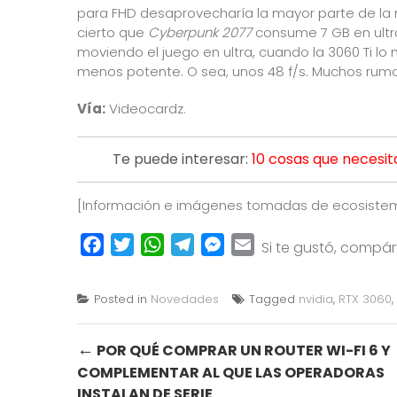
para FHD desaprovecharía la mayor parte de la 
cierto que
Cyberpunk 2077
consume 7 GB en ultra
moviendo el juego en ultra, cuando la 3060 Ti lo
menos potente. O sea, unos 48 f/s. Muchos rum
Vía:
Videocardz
.
Te puede interesar:
10 cosas que necesit
[Información e imágenes tomadas de
ecosiste
Facebook
Twitter
WhatsApp
Telegram
Messenger
Email
Si te gustó, compá
Posted in
Novedades
Tagged
nvidia
,
RTX 3060
,
Post
←
POR QUÉ COMPRAR UN ROUTER WI-FI 6 Y
COMPLEMENTAR AL QUE LAS OPERADORAS
navigation
INSTALAN DE SERIE