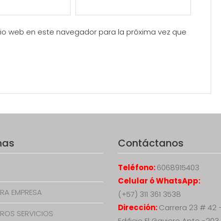
itio web en este navegador para la próxima vez que
nas
Contáctanos
Teléfono:
6068915403
Celular ó WhatsApp:
RA EMPRESA
(+57) 311 361 3538
Dirección:
Carrera 23 # 42 
ROS SERVICIOS
Edificio El Gaviero Apto -203