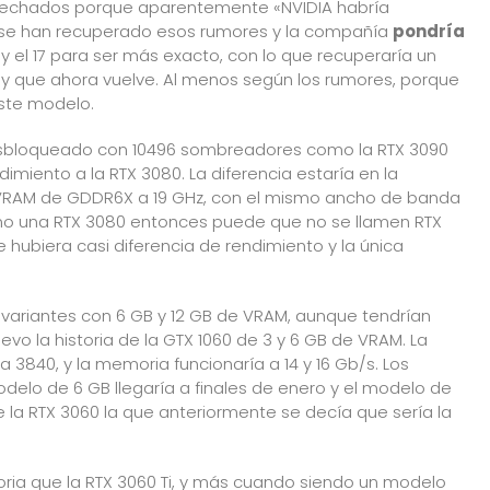
sechados porque aparentemente «NVIDIA habría
se han recuperado esos rumores y la compañía
pondría
11 y el 17 para ser más exacto, con lo que recuperaría un
y que ahora vuelve. Al menos según los rumores, porque
ste modelo.
desbloqueado con 10496 sombreadores como la RTX 3090
imiento a la RTX 3080. La diferencia estaría en la
VRAM de GDDR6X a 19 GHz, con el mismo ancho de banda
omo una RTX 3080 entonces puede que no se llamen RTX
que hubiera casi diferencia de rendimiento y la única
variantes con 6 GB y 12 GB de VRAM, aunque tendrían
evo la historia de la GTX 1060 de 3 y 6 GB de VRAM. La
3840, y la memoria funcionaría a 14 y 16 Gb/s. Los
modelo de 6 GB llegaría a finales de enero y el modelo de
e la RTX 3060 la que anteriormente se decía que sería la
ia que la RTX 3060 Ti, y más cuando siendo un modelo