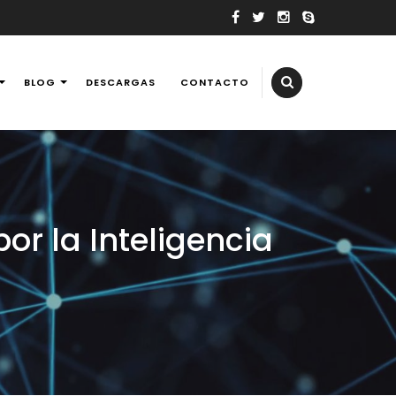
BLOG
DESCARGAS
CONTACTO
elevisores, tv, reballing laptops y consolas de videojuegos,
or la Inteligencia