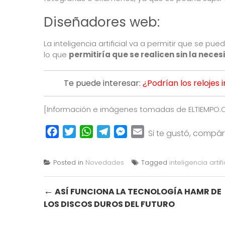
Diseñadores web:
La inteligencia artificial va a permitir que se pue
lo que
permitiría que se realicen sin la nece
Te puede interesar:
¿Podrían los relojes 
[Información e imágenes tomadas de
ELTIEMPO
Facebook
Twitter
WhatsApp
Telegram
Messenger
Email
Si te gustó, compá
Posted in
Novedades
Tagged
inteligencia artifi
Post
←
ASÍ FUNCIONA LA TECNOLOGÍA HAMR DE
LOS DISCOS DUROS DEL FUTURO
navigation