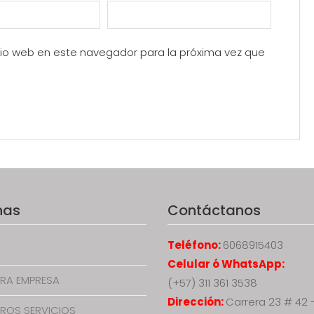
itio web en este navegador para la próxima vez que
nas
Contáctanos
Teléfono:
6068915403
Celular ó WhatsApp:
RA EMPRESA
(+57) 311 361 3538
Dirección:
Carrera 23 # 42 
ROS SERVICIOS