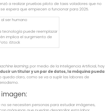
zó a realizar pruebas piloto de taxis voladores que no
 se espera que empiecen a funcionar para 2025.
 la tecnología puede reemplazar
én implica el surgimiento de
oto: iStock
achine learning
, por medio de la Inteligencia Artificial, hay
oducir un titular y un par de datos, la máquina pueda
 queda claro, como se va a suplir las labores de
eriodismo.
 imagen:
ue no se necesiten personas para estudiar imágenes,
 con máquinas que puedan desarrollar esta labor.