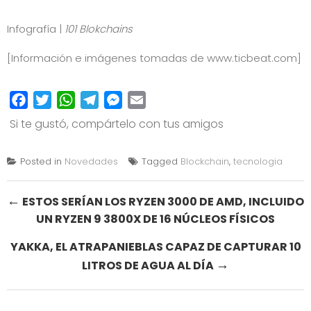
Infografía |
101 Blokchains
[Información e imágenes tomadas de
www.ticbeat.com
]
Facebook
Twitter
WhatsApp
Telegram
Messenger
Email
Si te gustó, compártelo con tus amigos
Posted in
Novedades
Tagged
Blockchain
,
tecnologia
Post
←
ESTOS SERÍAN LOS RYZEN 3000 DE AMD, INCLUIDO
UN RYZEN 9 3800X DE 16 NÚCLEOS FÍSICOS
navigation
YAKKA, EL ATRAPANIEBLAS CAPAZ DE CAPTURAR 10
→
LITROS DE AGUA AL DÍA