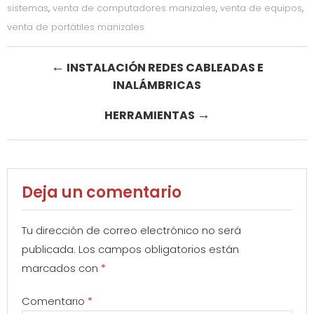
sistemas
,
venta de computadores manizales
,
venta de equipos
,
venta de portátiles manizales
Post
←
INSTALACIÓN REDES CABLEADAS E
INALÁMBRICAS
navigation
→
HERRAMIENTAS
Deja un comentario
Tu dirección de correo electrónico no será
publicada.
Los campos obligatorios están
marcados con
*
Comentario
*