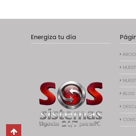
Energiza tu día
Pági
INICIO
NUEST
NUEST
BLOG
DESC
CONT