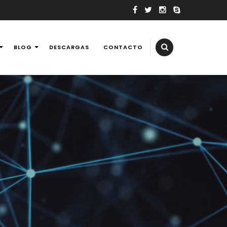
BLOG
DESCARGAS
CONTACTO
elevisores, tv, reballing laptops y consolas de videojuegos,