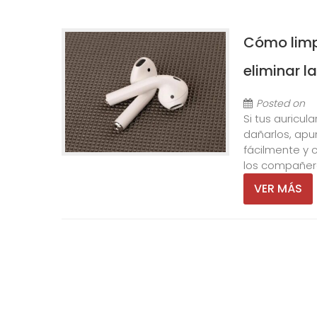
Cómo limpi
eliminar l
Posted on
Si tus auricul
dañarlos, apu
fácilmente y 
los compañero
VER MÁS