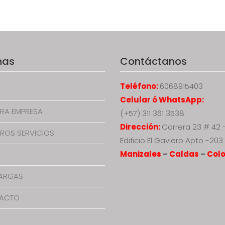
nas
Contáctanos
Teléfono:
6068915403
Celular ó WhatsApp:
RA EMPRESA
(+57) 311 361 3538
Dirección:
Carrera 23 # 42 
ROS SERVICIOS
Edificio El Gaviero Apto -203
Manizales
–
Caldas
–
Col
ARGAS
ACTO