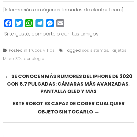
[Información e imágenes tomadas de
eloutput.com
]
Facebook
Twitter
WhatsApp
Telegram
Messenger
Email
Si te gustó, compártelo con tus amigos
Posted in
Trucos y Tips
Tagged
sos sistemas
,
Tarjetas
Micro SD
,
tecnologia
Post
←
SE CONOCEN MÁS RUMORES DEL IPHONE DE 2020
CON 6.7 PULGADAS: CÁMARAS MÁS AVANZADAS,
navigation
PANTALLA OLED Y MÁS
ESTE ROBOT ES CAPAZ DE COGER CUALQUIER
→
OBJETO SIN TOCARLO