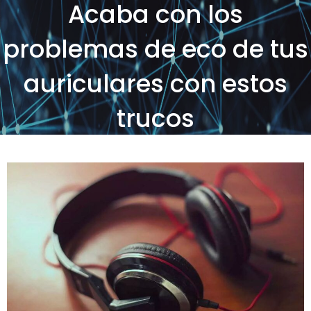
Acaba con los
problemas de eco de tus
auriculares con estos
trucos
Posted on
by
SOS Sistemas