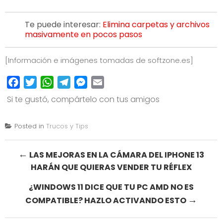
Te puede interesar:
Elimina carpetas y archivos
masivamente en pocos pasos
[Información e imágenes tomadas de
softzone.es
]
Facebook
Twitter
WhatsApp
Telegram
Messenger
Email
Si te gustó, compártelo con tus amigos
Posted in
Trucos y Tips
Post
←
LAS MEJORAS EN LA CÁMARA DEL IPHONE 13
HARÁN QUE QUIERAS VENDER TU RÉFLEX
navigation
¿WINDOWS 11 DICE QUE TU PC AMD NO ES
→
COMPATIBLE? HAZLO ACTIVANDO ESTO