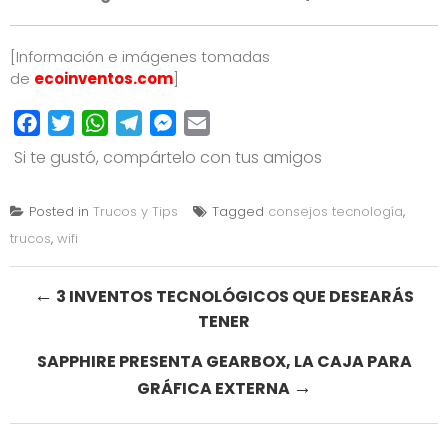
[Información e imágenes tomadas
de
ecoinventos.com
]
Facebook
Twitter
WhatsApp
Telegram
Messenger
Email
Si te gustó, compártelo con tus amigos
Posted in
Trucos y Tips
Tagged
consejos tecnología
,
trucos
,
wifi
Post
←
3 INVENTOS TECNOLÓGICOS QUE DESEARÁS
TENER
navigation
SAPPHIRE PRESENTA GEARBOX, LA CAJA PARA
→
GRÁFICA EXTERNA