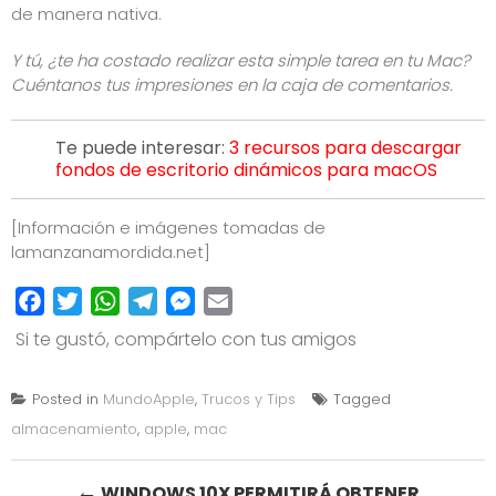
de manera nativa.
Y tú, ¿te ha costado realizar esta simple tarea en tu Mac?
Cuéntanos tus impresiones en la caja de comentarios.
Te puede interesar:
3 recursos para descargar
fondos de escritorio dinámicos para macOS
[Información e imágenes tomadas de
lamanzanamordida.net
]
Facebook
Twitter
WhatsApp
Telegram
Messenger
Email
Si te gustó, compártelo con tus amigos
Posted in
MundoApple
,
Trucos y Tips
Tagged
almacenamiento
,
apple
,
mac
Post
←
WINDOWS 10X PERMITIRÁ OBTENER