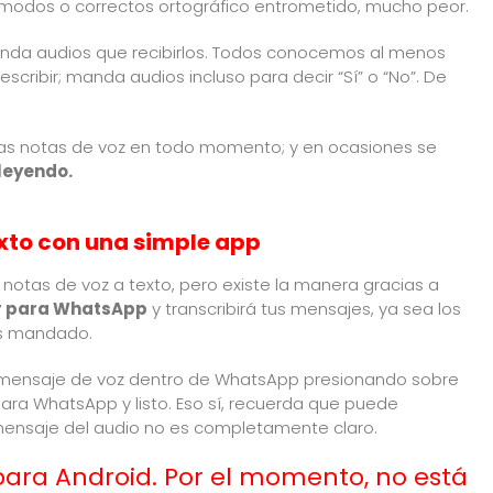
modos o correctos ortográfico entrometido, mucho peor.
anda audios que recibirlos. Todos conocemos al menos
ribir; manda audios incluso para decir “Sí” o “No”. De
s notas de voz en todo momento; y en ocasiones se
leyendo.
xto con una simple app
s notas de voz a texto, pero existe la manera gracias a
r para WhatsApp
y transcribirá tus mensajes, ya sea los
as mandado.
el mensaje de voz dentro de WhatsApp presionando sobre
para WhatsApp y listo. Eso sí, recuerda que puede
l mensaje del audio no es completamente claro.
ara Android. Por el momento, no está