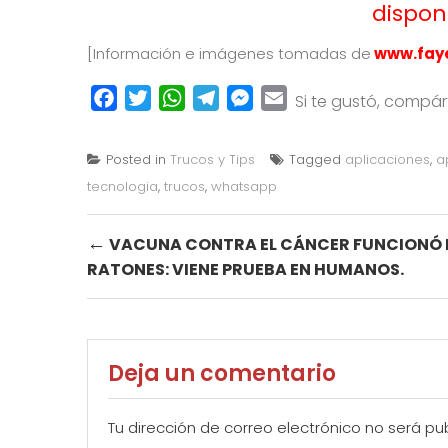
dispon
[Información e imágenes tomadas de
www.fay
Facebook
Twitter
WhatsApp
Telegram
Messenger
Email
Si te gustó, compá
Posted in
Trucos y Tips
Tagged
aplicaciones
,
a
tecnologia
,
trucos
,
whatsapp
Post
←
VACUNA CONTRA EL CÁNCER FUNCIONÓ 
RATONES: VIENE PRUEBA EN HUMANOS.
navigation
Deja un comentario
Tu dirección de correo electrónico no será pu