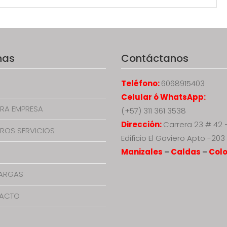
nas
Contáctanos
Teléfono:
6068915403
Celular ó WhatsApp:
RA EMPRESA
(+57) 311 361 3538
Dirección:
Carrera 23 # 42 
ROS SERVICIOS
Edificio El Gaviero Apto -203
Manizales
–
Caldas
–
Col
ARGAS
ACTO