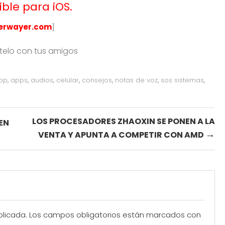
ible para iOS.
erwayer.com
]
rtelo con tus amigos
pp
,
apps
,
audios
,
celular
,
consejos
,
notas de voz
,
sos sistemas
,
LOS PROCESADORES ZHAOXIN SE PONEN A LA
EN
→
VENTA Y APUNTA A COMPETIR CON AMD
blicada.
Los campos obligatorios están marcados con