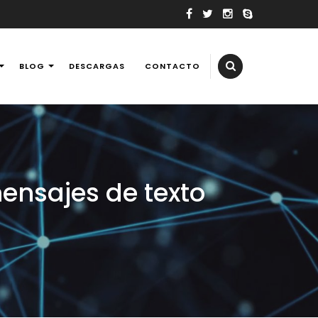
BLOG
DESCARGAS
CONTACTO
elevisores, tv, reballing laptops y consolas de videojuegos,
ensajes de texto