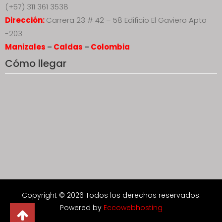
(+57) 311 361 3538
Dirección:
Carrera 23 # 42 – 58 Edificio El Gaviero Apto
-203
Manizales
–
Caldas
–
Colombia
Cómo llegar
Copyright © 2026 Todos los derechos reservados.
Powered by
Eccowebhosting