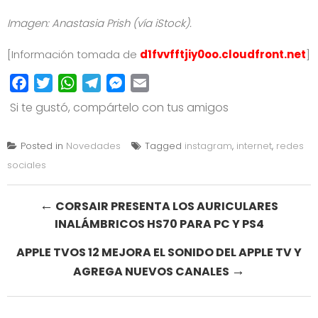
Imagen:
Anastasia Prish
(vía iStock).
[Información tomada de
d1fvvfftjiy0oo.cloudfront.net
]
Facebook
Twitter
WhatsApp
Telegram
Messenger
Email
Si te gustó, compártelo con tus amigos
Posted in
Novedades
Tagged
instagram
,
internet
,
redes
sociales
Post
←
CORSAIR PRESENTA LOS AURICULARES
INALÁMBRICOS HS70 PARA PC Y PS4
navigation
APPLE TVOS 12 MEJORA EL SONIDO DEL APPLE TV Y
→
AGREGA NUEVOS CANALES