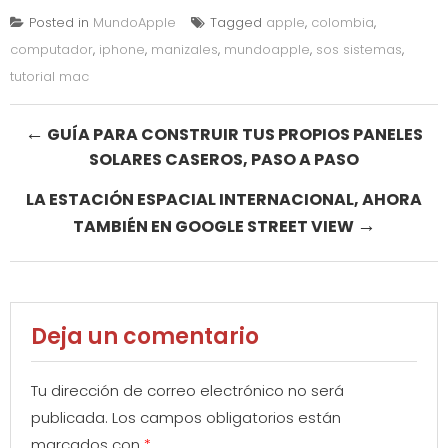
Posted in
MundoApple
Tagged
apple
,
colombia
,
computador
,
iphone
,
manizales
,
mundoapple
,
sos sistemas
,
tutorial mac
Post
←
GUÍA PARA CONSTRUIR TUS PROPIOS PANELES
SOLARES CASEROS, PASO A PASO
navigation
LA ESTACIÓN ESPACIAL INTERNACIONAL, AHORA
→
TAMBIÉN EN GOOGLE STREET VIEW
Deja un comentario
Tu dirección de correo electrónico no será
publicada.
Los campos obligatorios están
marcados con
*