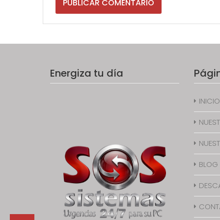
Energiza tu día
Pági
INICIO
NUEST
NUEST
BLOG
DESC
CONT