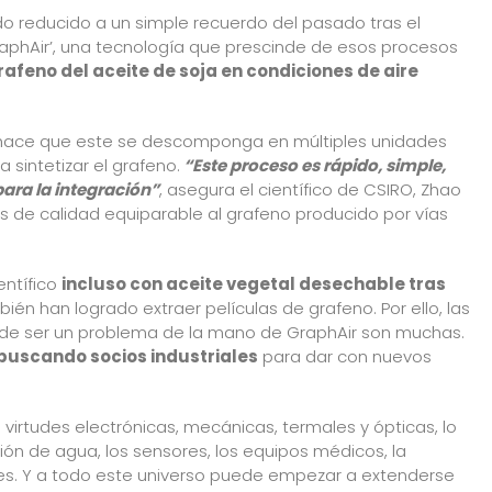
 reducido a un simple recuerdo del pasado tras el
GraphAir’, una tecnología que prescinde de esos procesos
rafeno del aceite de soja en condiciones de aire
or hace que este se descomponga en múltiples unidades
sintetizar el grafeno.
“Este proceso es rápido, simple,
ara la integración”
, asegura el científico de CSIRO, Zhao
s de calidad equiparable al grafeno producido por vías
entífico
incluso con aceite vegetal desechable tras
bién han logrado extraer películas de grafeno. Por ello, las
 de ser un problema de la mano de GraphAir son muchas.
 buscando socios industriales
para dar con nuevos
 virtudes electrónicas, mecánicas, termales y ópticas, lo
ración de agua, los sensores, los equipos médicos, la
res. Y a todo este universo puede empezar a extenderse