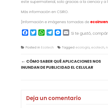
este supermaterial, solo gracias a la ciencia y a l
Más información en
CSIRO
.
[Información e imágenes tomadas de
ecoinven
Facebook
Twitter
WhatsApp
Telegram
Messenger
Email
Si te gustó, compá
Posted in
Ecotech
Tagged
ecología
,
ecotech
,
n
Post
←
CÓMO SABER QUÉ APLICACIONES NOS
INUNDAN DE PUBLICIDAD EL CELULAR
navigation
Deja un comentario