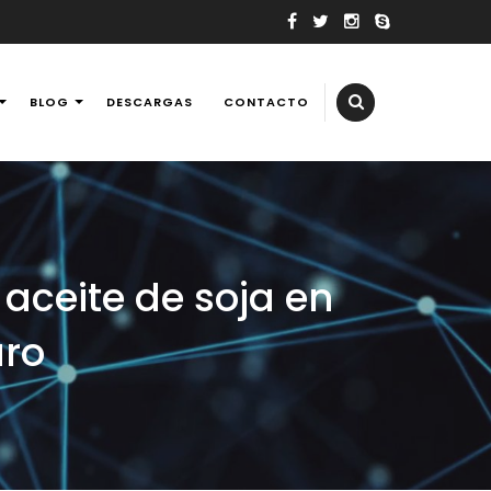
BLOG
DESCARGAS
CONTACTO
elevisores, tv, reballing laptops y consolas de videojuegos,
 aceite de soja en
uro