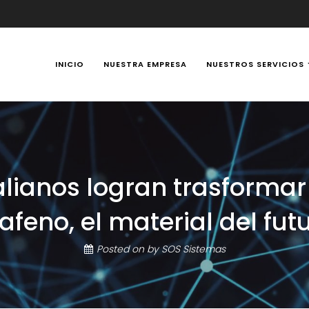
INICIO
NUESTRA EMPRESA
NUESTROS SERVICIOS
y Portátiles 24 horas en Manizales, Caldas, Colombia, reparación t
alianos logran trasformar
afeno, el material del fut
Posted on
by
SOS Sistemas