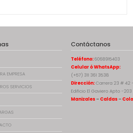
nas
Contáctanos
Teléfono:
6068915403
Celular ó WhatsApp:
RA EMPRESA
(+57) 311 361 3538
Dirección:
Carrera 23 # 42 
ROS SERVICIOS
Edificio El Gaviero Apto -203
Manizales
–
Caldas
–
Col
ARGAS
ACTO