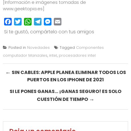
[Información e imágenes tomadas de
www.geektopia.es
]
Facebook
Twitter
WhatsApp
Telegram
Messenger
Email
Si te gustó, compártelo con tus amigos
Posted in
Novedades
Tagged
Componentes
computador Manizales
,
intel
,
procesadores intel
Post
←
SIN CABLES: APPLE PLANEA ELIMINAR TODOS LOS
PUERTOS EN LOS IPHONE DE 2021
navigation
SI LE PONES GANAS… ¡GANAS SEGURO! ES SOLO
→
CUESTIÓN DE TIEMPO